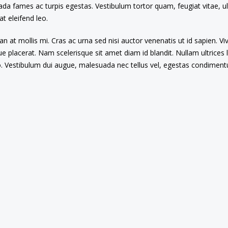
da fames ac turpis egestas. Vestibulum tortor quam, feugiat vitae, ul
t eleifend leo.
an at mollis mi. Cras ac urna sed nisi auctor venenatis ut id sapien.
e placerat. Nam scelerisque sit amet diam id blandit. Nullam ultrices l
ro. Vestibulum dui augue, malesuada nec tellus vel, egestas condimen