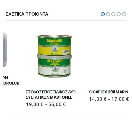
ΣΧΕΤΙΚΆ ΠΡΟΪΌΝΤΑ
ΣΤΟΚΟΣ ΕΠΟΞΕΙΔΙΚΟΣ ΔΥΟ 
SICAFLEX 291i MARINE 300ML
ΣΥΣΤΑΤΙΚΩΝ MASTOFILL
14,00
€
–
17,00
€
19,00
€
–
56,00
€