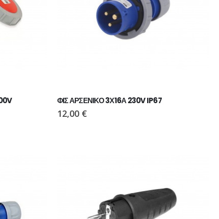
ΠΑΠΟΥΤΣΙ VIKING MOTION LOW GTX BLACK/CHARCOAL
ΠΑΠΟΥΤΣΙ VIKING MOTION LOW GTX GREY/NAVY
00V
ΦΙΣ ΑΡΣΕΝΙΚΟ 3Χ16Α 230V IP67
110,00
€
12,00
€
ΜΠΟΤΑΚΙ PAVEPORT NEO
55,00
€