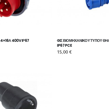
 4×16Α 400V ΙΡ67
ΦΙΣ ΒΙΟΜΗΧΑΝΙΚΟΥ ΤΥΠΟΥ ΘΗΛ
IP67 PCE
15,00
€