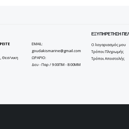
ΕΞΥΠΗΡΈΤΗΣΗ ΠΕ
ΡΕΙΤΕ
EMAIL:
Ο λογαριασμός μου
goudakismarine@gmail.com
Τρόποι Πληρωμής
, Θεσ/νικη
ΩΡΑΡΙΟ:
Τρόποι Αποστολής
Δευ - Παρ / 9:00ΠΜ - 8:00ΜΜ