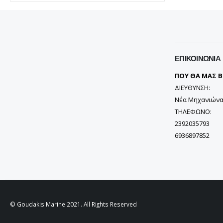
ΕΠΙΚΟΙΝΩΝΊΑ
ΠΟΥ ΘΑ ΜΑΣ Β
ΔΙΕΥΘΥΝΣΗ:
Νέα Μηχανιώνα
ΤΗΛΕΦΩΝΟ:
2392035793
6936897852
© Goudakis Marine 2021. All Rights Reserved