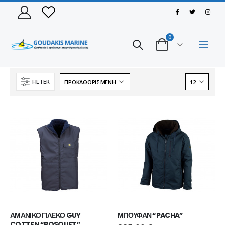
0
FILTER
ΑΜΑΝΙΚΟ ΓΙΛΕΚΟ GUY 
ΜΠΟΥΦΑΝ “PACHA”
ΠΑΠΟΥΤΣΙ VIKING MOTION LOW GTX BLACK/CHARCOAL
ΠΑΠΟΥΤΣΙ VIKING MOTION LOW GTX BLACK/CHARCOAL
COTTEN “BOSQUET”