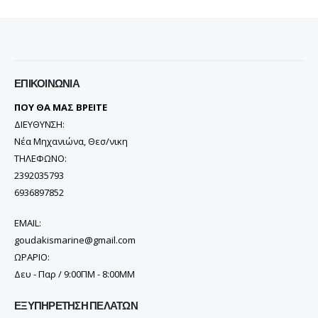
ΕΠΙΚΟΙΝΩΝΊΑ
ΠΟΥ ΘΑ ΜΑΣ ΒΡΕΙΤΕ
ΔΙΕΥΘΥΝΣΗ:
Νέα Μηχανιώνα, Θεσ/νικη
ΤΗΛΕΦΩΝΟ:
2392035793
6936897852
EMAIL:
goudakismarine@gmail.com
ΩΡΑΡΙΟ:
Δευ - Παρ / 9:00ΠΜ - 8:00ΜΜ
ΕΞΥΠΗΡΈΤΗΣΗ ΠΕΛΑΤΏΝ