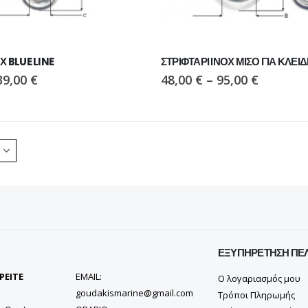
Χ BLUE LINE
ΣΤΡΙΦΤΑΡΙ ΙΝΟΧ ΜΙΣΟ ΓΙΑ ΚΛΕΙΔ
39,00
€
48,00
€
–
95,00
€
ΕΞΥΠΗΡΈΤΗΣΗ ΠΕ
ΡΕΙΤΕ
EMAIL:
Ο λογαριασμός μου
goudakismarine@gmail.com
Τρόποι Πληρωμής