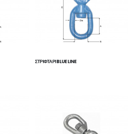
ΠΑΠΟΥΤΣΙ VIKING MOTION LOW GTX BLACK/CHARCOAL
ΣΤΡΙΦΤΑΡΙ BLUE LINE
ΠΑΠΟΥΤΣΙ VIKING MOTION LOW GTX GREY/NAVY
110,00
€
ΜΠΟΤΑΚΙ PAVEPORT NEO
55,00
€