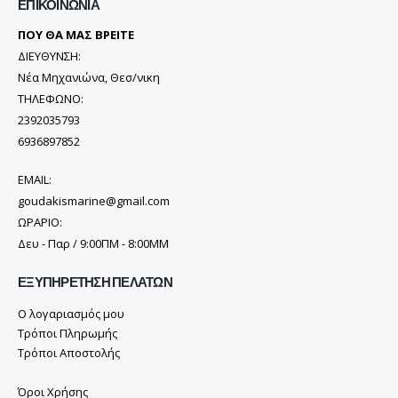
ΕΠΙΚΟΙΝΩΝΊΑ
ΠΟΥ ΘΑ ΜΑΣ ΒΡΕΙΤΕ
ΔΙΕΥΘΥΝΣΗ:
Νέα Μηχανιώνα, Θεσ/νικη
ΤΗΛΕΦΩΝΟ:
2392035793
6936897852
EMAIL:
goudakismarine@gmail.com
ΩΡΑΡΙΟ:
Δευ - Παρ / 9:00ΠΜ - 8:00ΜΜ
ΕΞΥΠΗΡΈΤΗΣΗ ΠΕΛΑΤΏΝ
Ο λογαριασμός μου
Τρόποι Πληρωμής
Τρόποι Αποστολής
Όροι Χρήσης