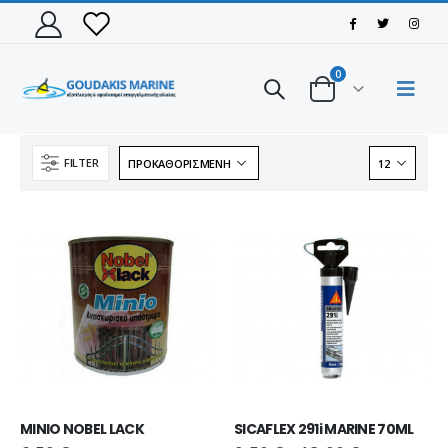
0
FILTER
MINIO NOBEL LACK
SICAFLEX 291i MARINE 70ML
ΠΑΠΟΥΤΣΙ VIKING MOTION LOW GTX BLACK/CHARCOAL
ΠΑΠΟΥΤΣΙ VIKING MOTION LOW GTX BLACK/CHARCOAL