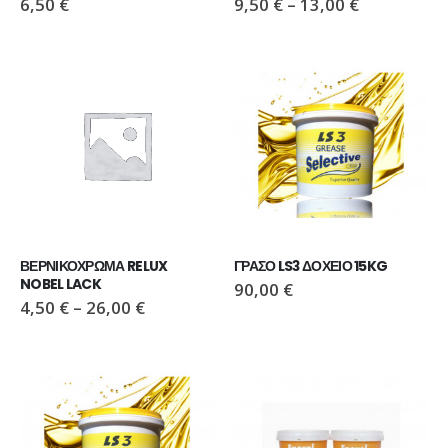
6,50
€
9,50
€
–
13,00
€
ΠΑΠΟΥΤΣΙ VIKING MOTION LOW GTX GREY/NAVY
ΠΑΠΟΥΤΣΙ VIKING MOTION LOW GTX GREY/NAVY
110,00
€
110,00
€
ΜΠΟΤΑΚΙ PAVEPORT NEO
ΜΠΟΤΑΚΙ PAVEPORT NEO
55,00
€
55,00
€
ΒΕΡΝΙΚΟΧΡΩΜΑ RELUX 
ΓΡΑΣΟ LS3 ΔΟΧΕΙΟ 15KG
NOBEL LACK
90,00
€
4,50
€
–
26,00
€