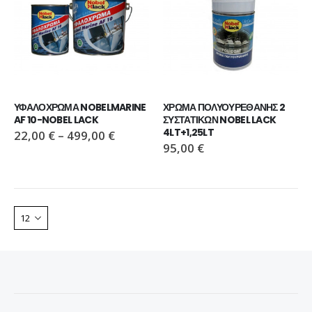
ΥΦΑΛΟΧΡΩΜΑ NOBELMARINE 
ΧΡΩΜΑ ΠΟΛΥΟΥΡΕΘΑΝΗΣ 2 
AF 10-NOBEL LACK
ΣΥΣΤΑΤΙΚΩΝ NOBEL LACK 
4LT+1,25LT
22,00
€
–
499,00
€
95,00
€