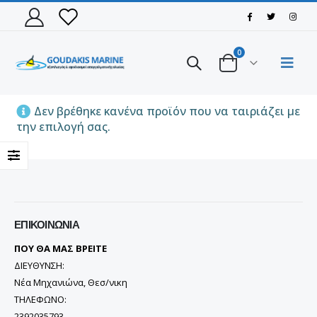
0
ΠΑΠΟΥΤΣΙ VIKING MOTION LOW GTX BLACK/CHARCOAL
ΠΑΠΟΥΤΣΙ VIKING MOTION LOW GTX BLACK/CHARCOAL
Δεν βρέθηκε κανένα προϊόν που να ταιριάζει με
την επιλογή σας.
ΠΑΠΟΥΤΣΙ VIKING MOTION LOW GTX GREY/NAVY
ΠΑΠΟΥΤΣΙ VIKING MOTION LOW GTX GREY/NAVY
110,00
€
110,00
€
ΜΠΟΤΑΚΙ PAVEPORT NEO
ΜΠΟΤΑΚΙ PAVEPORT NEO
ΕΠΙΚΟΙΝΩΝΊΑ
55,00
€
55,00
€
ΠΟΥ ΘΑ ΜΑΣ ΒΡΕΙΤΕ
ΔΙΕΥΘΥΝΣΗ:
Νέα Μηχανιώνα, Θεσ/νικη
ΤΗΛΕΦΩΝΟ:
2392035793