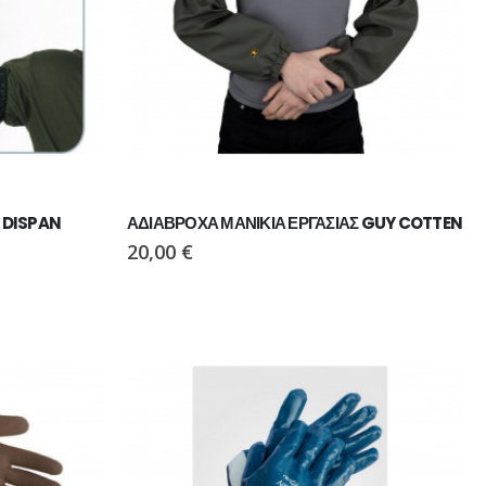
 DISPAN
ΑΔΙΑΒΡΟΧΑ ΜΑΝΙΚΙΑ ΕΡΓΑΣΙΑΣ GUY COTTEN
20,00
€
ΠΑΠΟΥΤΣΙ VIKING MOTION LOW GTX BLACK/CHARCOAL
ΠΑΠΟΥΤΣΙ VIKING MOTION LOW GTX GREY/NAVY
110,00
€
ΜΠΟΤΑΚΙ PAVEPORT NEO