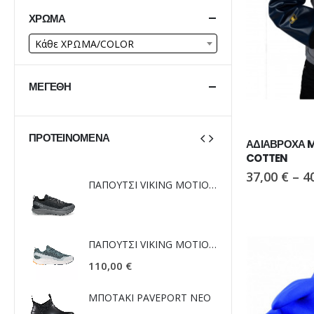
ΧΡΏΜΑ
Κάθε ΧΡΩΜΑ/COLOR
ΜΕΓΈΘΗ
ΠΡΟΤΕΙΝΌΜΕΝΑ
ΑΔΙΑΒΡΟΧΑ M
COTTEN
37,00
€
–
4
ΠΑΠΟΥΤΣΙ VIKING MOTION LOW GTX BLACK/CHARCOAL
ΠΑΠΟΥΤΣΙ VIKING MOTION LOW GTX BLACK/CHARCOAL
ΠΑΠΟΥΤΣΙ VIKING MOTION LOW GTX GREY/NAVY
ΠΑΠΟΥΤΣΙ VIKING MOTION LOW GTX GREY/NAVY
110,00
€
110,00
 NEO
ΜΠΟΤΑΚΙ PAVEPORT NEO
ΜΠΟΤΑΚ