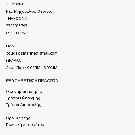
ΔΙΕΥΘΥΝΣΗ:
Νέα Μηχανιώνα, Θεσ/νικη
ΤΗΛΕΦΩΝΟ:
2392035793
6936897852
EMAIL:
goudakismarine@gmail.com
ΩΡΑΡΙΟ:
Δευ - Παρ / 9:00ΠΜ - 8:00ΜΜ
ΕΞΥΠΗΡΈΤΗΣΗ ΠΕΛΑΤΏΝ
Ο λογαριασμός μου
Τρόποι Πληρωμής
Τρόποι Αποστολής
Όροι Χρήσης
Πολιτική Απορρήτου