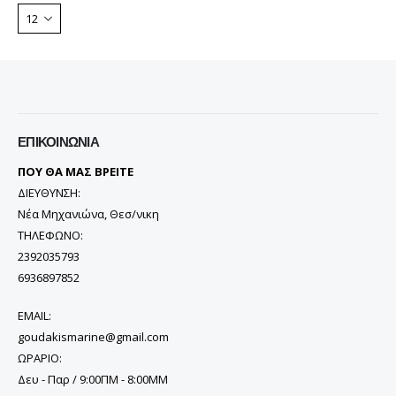
ΕΠΙΚΟΙΝΩΝΊΑ
ΠΟΥ ΘΑ ΜΑΣ ΒΡΕΙΤΕ
ΔΙΕΥΘΥΝΣΗ:
Νέα Μηχανιώνα, Θεσ/νικη
ΤΗΛΕΦΩΝΟ:
2392035793
6936897852
EMAIL:
goudakismarine@gmail.com
ΩΡΑΡΙΟ:
Δευ - Παρ / 9:00ΠΜ - 8:00ΜΜ