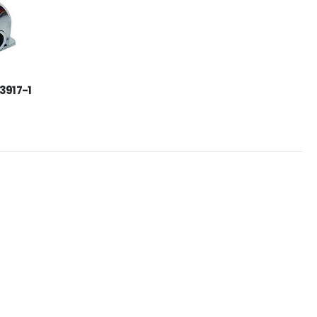
ΠΑΠΟΥΤΣΙ VIKING MOTION LOW GTX BLACK/CHARCOAL
3917-1
ΠΑΠΟΥΤΣΙ VIKING MOTION LOW GTX GREY/NAVY
110,00
€
ΜΠΟΤΑΚΙ PAVEPORT NEO
55,00
€