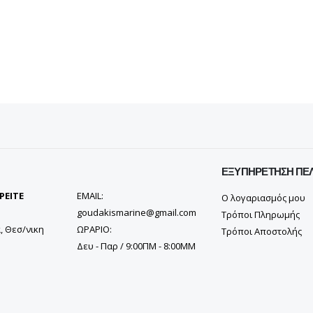
ΕΞΥΠΗΡΈΤΗΣΗ ΠΕ
ΡΕΙΤΕ
EMAIL:
Ο λογαριασμός μου
goudakismarine@gmail.com
Τρόποι Πληρωμής
, Θεσ/νικη
ΩΡΑΡΙΟ:
Τρόποι Αποστολής
Δευ - Παρ / 9:00ΠΜ - 8:00ΜΜ