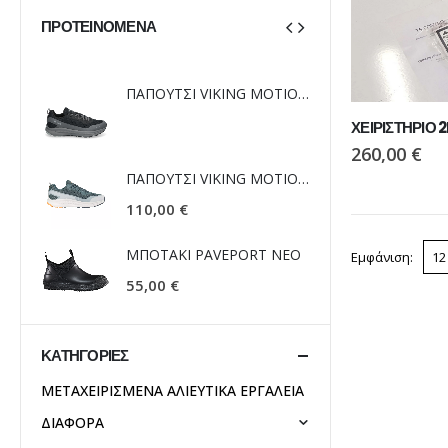
ΠΡΟΤΕΙΝΌΜΕΝΑ
ΠΑΠΟΥΤΣΙ VIKING MOTION LOW GTX BLACK/CHARCOAL
ΠΑΠΟΥΤΣΙ VIKING MOTION LOW GTX BLACK/CHARCOAL
ΧΕΙΡΙΣΤΗΡΙΟ 
260,00
€
ΠΑΠΟΥΤΣΙ VIKING MOTION LOW GTX GREY/NAVY
ΠΑΠΟΥΤΣΙ VIKING MOTION LOW GTX GREY/NAVY
110,00
€
110,00
 NEO
ΜΠΟΤΑΚΙ PAVEPORT NEO
ΜΠΟΤΑΚ
Εμφάνιση:
55,00
€
55,00
€
ΚΑΤΗΓΟΡΊΕΣ
ΜΕΤΑΧΕΙΡΙΣΜΕΝΑ ΑΛΙΕΥΤΙΚΑ ΕΡΓΑΛΕΙΑ
ΔΙΑΦΟΡΑ