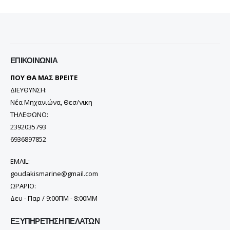
ΕΠΙΚΟΙΝΩΝΊΑ
ΠΟΥ ΘΑ ΜΑΣ ΒΡΕΙΤΕ
ΔΙΕΥΘΥΝΣΗ:
Νέα Μηχανιώνα, Θεσ/νικη
ΤΗΛΕΦΩΝΟ:
2392035793
6936897852
EMAIL:
goudakismarine@gmail.com
ΩΡΑΡΙΟ:
Δευ - Παρ / 9:00ΠΜ - 8:00ΜΜ
ΕΞΥΠΗΡΈΤΗΣΗ ΠΕΛΑΤΏΝ