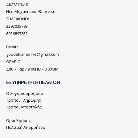
ΔΙΕΥΘΥΝΣΗ:
Νέα Μηχανιώνα, Θεσ/νικη
ΤΗΛΕΦΩΝΟ:
2392035793
6936897852
EMAIL:
goudakismarine@gmail.com
ΩΡΑΡΙΟ:
Δευ - Παρ / 9:00ΠΜ - 8:00ΜΜ
ΕΞΥΠΗΡΈΤΗΣΗ ΠΕΛΑΤΏΝ
Ο λογαριασμός μου
Τρόποι Πληρωμής
Τρόποι Αποστολής
Όροι Χρήσης
Πολιτική Απορρήτου