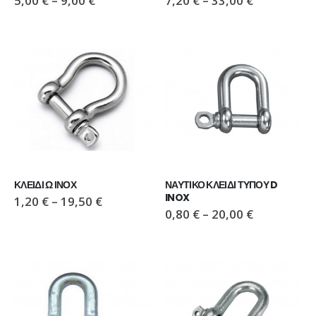
5,00
€
–
9,00
€
7,20
€
–
33,00
€
ΚΛΕΙΔΙ Ω ΙΝΟΧ
ΝΑΥΤΙΚΟ ΚΛΕΙΔΙ ΤΥΠΟΥ D 
INOX
1,20
€
–
19,50
€
0,80
€
–
20,00
€