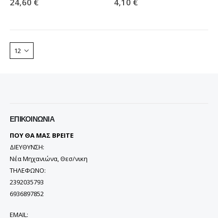
24,60
€
4,10
€
110,00
€
110,00
€
ΜΠΟΤΑΚΙ PAVEPORT NEO
ΜΠΟΤΑΚΙ PAVEPORT NEO
55,00
€
55,00
€
ΕΠΙΚΟΙΝΩΝΊΑ
ΠΟΥ ΘΑ ΜΑΣ ΒΡΕΙΤΕ
ΔΙΕΥΘΥΝΣΗ:
Νέα Μηχανιώνα, Θεσ/νικη
ΤΗΛΕΦΩΝΟ:
2392035793
6936897852
EMAIL: