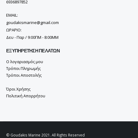
6936897852
EMAIL:
goudakismarine@gmail.com
ΩΡΑΡΙΟ:
Δευ - Παρ / 9:00ΠΜ - 8:00ΜΜ
ΕΞΥΠΗΡΈΤΗΣΗ ΠΕΛΑΤΏΝ
Ο λογαριασμός μου
Τρόποι Πληρωμής
Τρόποι Αποστολής
Όροι Χρήσης
Πολιτική Απορρήτου
© Goudakis Marine 2021. All Rights Reserved