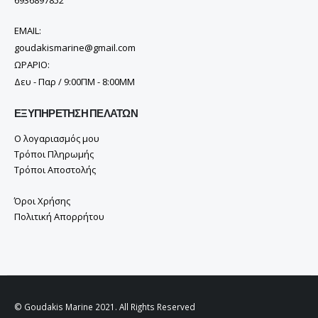
EMAIL:
goudakismarine@gmail.com
ΩΡΑΡΙΟ:
Δευ - Παρ / 9:00ΠΜ - 8:00ΜΜ
ΕΞΥΠΗΡΈΤΗΣΗ ΠΕΛΑΤΏΝ
Ο λογαριασμός μου
Τρόποι Πληρωμής
Τρόποι Αποστολής
Όροι Χρήσης
Πολιτική Απορρήτου
© Goudakis Marine 2021. All Rights Reserved