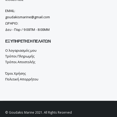
EMAIL:
goudakismarine@gmail.com
ΩΡΑΡΙΟ:
Δευ - Παρ / 9:00ΠΜ - 8:00ΜΜ
ΕΞΥΠΗΡΈΤΗΣΗ ΠΕΛΑΤΏΝ
Ο λογαριασμός μου
Τρόποι Πληρωμής
Τρόποι Αποστολής
Όροι Χρήσης
Πολιτική Απορρήτου
© Goudakis Marine 2021. All Rights Reserved