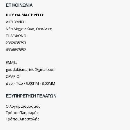
ΕΠΙΚΟΙΝΩΝΊΑ
ΠΟΥ ΘΑ ΜΑΣ ΒΡΕΙΤΕ
ΔΙΕΥΘΥΝΣΗ:
Νέα Μηχανιώνα, Θεσ/νικη
ΤΗΛΕΦΩΝΟ:
2392035793
6936897852
EMAIL:
goudakismarine@gmail.com
ΩΡΑΡΙΟ:
Δευ - Παρ / 9:00ΠΜ - 8:00ΜΜ
ΕΞΥΠΗΡΈΤΗΣΗ ΠΕΛΑΤΏΝ
Ο λογαριασμός μου
Τρόποι Πληρωμής
Τρόποι Αποστολής