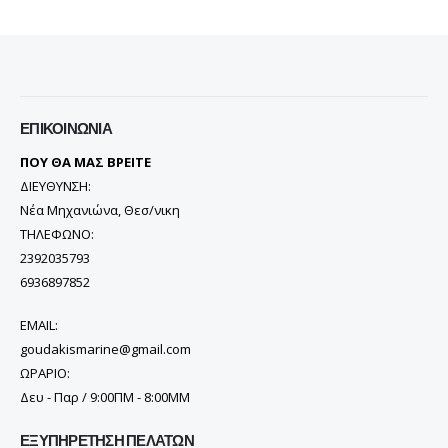
ΕΠΙΚΟΙΝΩΝΊΑ
ΠΟΥ ΘΑ ΜΑΣ ΒΡΕΙΤΕ
ΔΙΕΥΘΥΝΣΗ:
Νέα Μηχανιώνα, Θεσ/νικη
ΤΗΛΕΦΩΝΟ:
2392035793
6936897852
EMAIL:
goudakismarine@gmail.com
ΩΡΑΡΙΟ:
Δευ - Παρ / 9:00ΠΜ - 8:00ΜΜ
ΕΞΥΠΗΡΈΤΗΣΗ ΠΕΛΑΤΏΝ