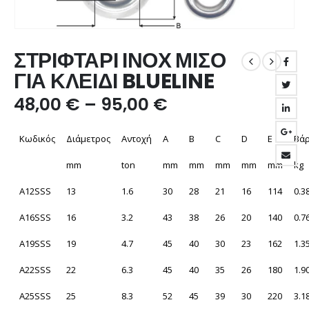
ΣΤΡΙΦΤΑΡΙ ΙΝΟΧ ΜΙΣΟ
ΓΙΑ ΚΛΕΙΔΙ BLUELINE
48,00
€
–
95,00
€
Κωδικός
Διάμετρος
Αντοχή
A
B
C
D
E
Βά
mm
ton
mm
mm
mm
mm
mm
kg
A12SSS
13
1.6
30
28
21
16
114
0.3
A16SSS
16
3.2
43
38
26
20
140
0.7
A19SSS
19
4.7
45
40
30
23
162
1.3
A22SSS
22
6.3
45
40
35
26
180
1.9
A25SSS
25
8.3
52
45
39
30
220
3.1