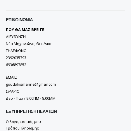
ΕΠΙΚΟΙΝΩΝΊΑ
ΠΟΥ ΘΑ ΜΑΣ ΒΡΕΙΤΕ
ΔΙΕΥΘΥΝΣΗ:
Νέα Μηχανιώνα, Θεσ/νικη
ΤΗΛΕΦΩΝΟ:
2392035793
6936897852
EMAIL:
goudakismarine@gmail.com
ΩΡΑΡΙΟ:
Δευ - Παρ / 9:00ΠΜ - 8:00ΜΜ
ΕΞΥΠΗΡΈΤΗΣΗ ΠΕΛΑΤΏΝ
Ο λογαριασμός μου
Τρόποι Πληρωμής