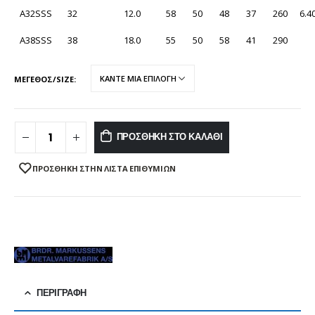
A32SSS
32
12.0
58
50
48
37
260
6.4
A38SSS
38
18.0
55
50
58
41
290
ΜΕΓΕΘΟΣ/SIZE
ΠΡΟΣΘΉΚΗ ΣΤΟ ΚΑΛΆΘΙ
ΠΡΌΣΘΉΚΗ ΣΤΗΝ ΛΊΣΤΑ ΕΠΙΘΥΜΙΏΝ
ΠΕΡΙΓΡΑΦΉ