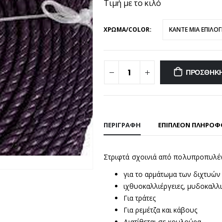
Τιμή με το κιλό
ΧΡΩΜΑ/COLOR
ΠΡΟΣΘΉΚΗ
ΠΕΡΙΓΡΑΦΉ
ΕΠΙΠΛΈΟΝ ΠΛΗΡΟΦ
Στριφτά σχοινιά από πολυπροπυλέν
για το αρμάτωμα των διχτυών 
ιχθυοκαλλιέργειες, μυδοκαλλι
Για τράτες
Για ρεμέτζα και κάβους
Διατίθεται σε κουλούρα