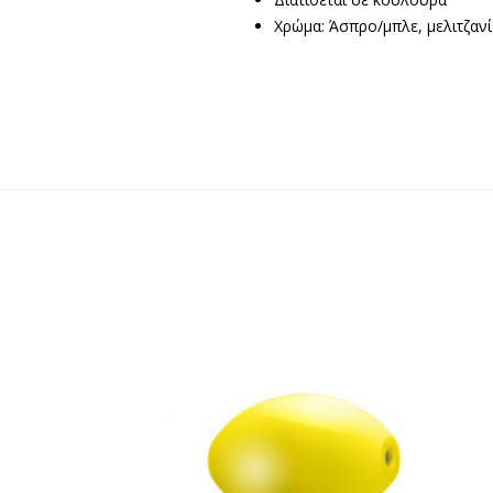
Χρώμα: Άσπρο/μπλε, μελιτζανί