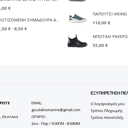
5,00
€
ΦΩΤΙΖΟΜΕΝΗ ΣΗΜΑΔΟΥΡΑ ΑΛΙΕΙΑΣ LED (ΣΠΙΘΑ)
110,00
€
–
7,50
€
8,50
€
ΜΠΟΤΑΚΙ PAVEPO
55,00
€
ΕΞΥΠΗΡΈΤΗΣΗ ΠΕ
ΡΕΙΤΕ
EMAIL:
Ο λογαριασμός μου
goudakismarine@gmail.com
Τρόποι Πληρωμής
, Θεσ/νικη
ΩΡΑΡΙΟ:
Τρόποι Αποστολής
Δευ - Παρ / 9:00ΠΜ - 8:00ΜΜ