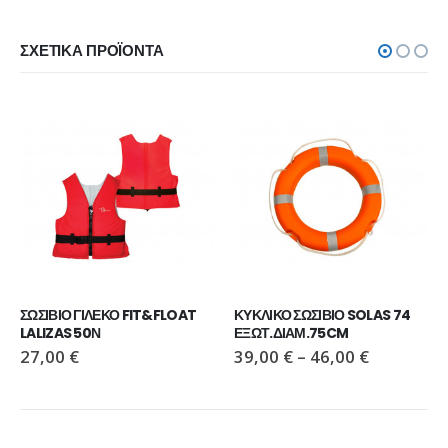
ΣΧΕΤΙΚΆ ΠΡΟΪΌΝΤΑ
ΣΩΣΙΒΙΟ ΓΙΛΕΚΟ FIT&FLOAT 
ΚΥΚΛΙΚΟ ΣΩΣΙΒΙΟ SOLAS 74  
LALIZAS 50Ν
ΕΞΩΤ.ΔΙΑΜ.75CM
27,00
€
39,00
€
–
46,00
€