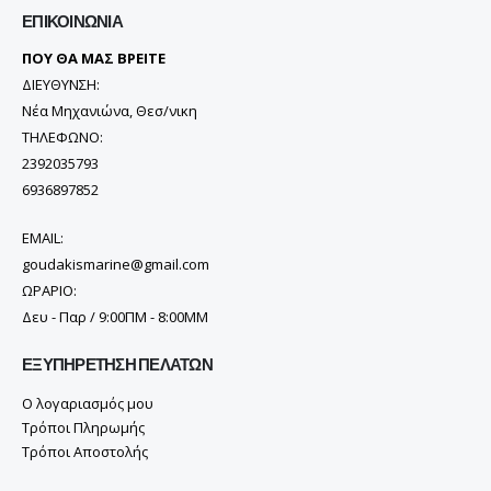
ΕΠΙΚΟΙΝΩΝΊΑ
ΠΟΥ ΘΑ ΜΑΣ ΒΡΕΙΤΕ
ΔΙΕΥΘΥΝΣΗ:
Νέα Μηχανιώνα, Θεσ/νικη
ΤΗΛΕΦΩΝΟ:
2392035793
6936897852
EMAIL:
goudakismarine@gmail.com
ΩΡΑΡΙΟ:
Δευ - Παρ / 9:00ΠΜ - 8:00ΜΜ
ΕΞΥΠΗΡΈΤΗΣΗ ΠΕΛΑΤΏΝ
Ο λογαριασμός μου
Τρόποι Πληρωμής
Τρόποι Αποστολής