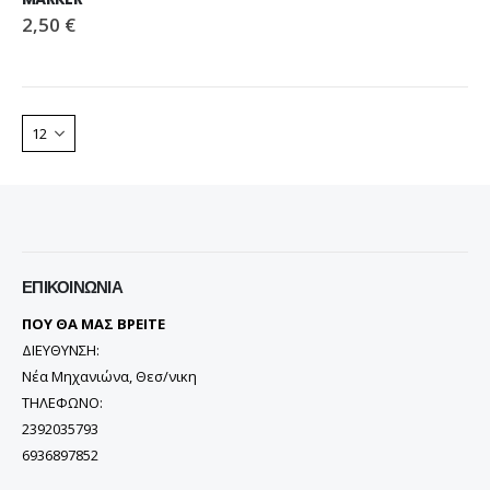
ΠΑΠΟΥΤΣΙ VIKING MOTION LOW GTX GREY/NAVY
ΠΑΠΟΥΤΣΙ VIKING MOTION LOW GTX GREY/NAVY
2,50
€
110,00
€
110,00
€
ΜΠΟΤΑΚΙ PAVEPORT NEO
ΜΠΟΤΑΚΙ PAVEPORT NEO
55,00
€
55,00
€
ΕΠΙΚΟΙΝΩΝΊΑ
ΠΟΥ ΘΑ ΜΑΣ ΒΡΕΙΤΕ
ΔΙΕΥΘΥΝΣΗ:
Νέα Μηχανιώνα, Θεσ/νικη
ΤΗΛΕΦΩΝΟ:
2392035793
6936897852