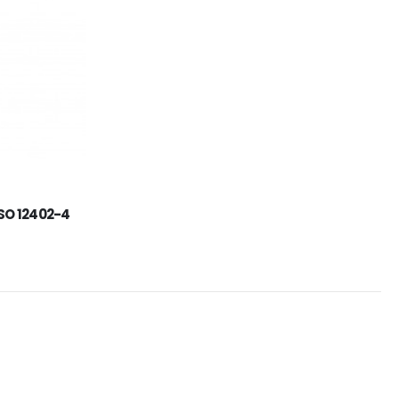
55,00
€
ISO 12402-4